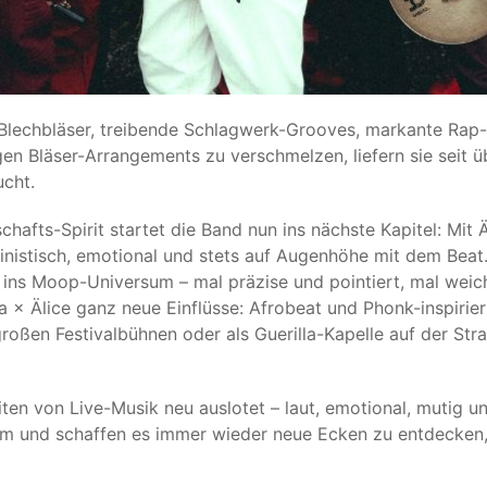
Blechbläser, treibende Schlagwerk-Grooves, markante Rap- 
en Bläser-Arrangements zu verschmelzen, liefern sie seit 
ucht.
afts-Spirit startet die Band nun ins nächste Kapitel: Mit Äl
feministisch, emotional und stets auf Augenhöhe mit dem Be
e ins Moop-Universum – mal präzise und pointiert, mal weich
a × Älice ganz neue Einflüsse: Afrobeat und Phonk-inspirie
roßen Festivalbühnen oder als Guerilla-Kapelle auf der Str
iten von Live-Musik neu auslotet – laut, emotional, mutig 
kum und schaffen es immer wieder neue Ecken zu entdecken,