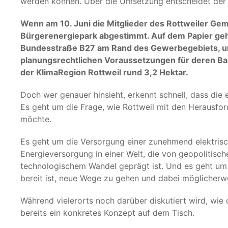
werden können. Über die Umsetzung entscheidet der 
Wenn am 10. Juni die Mitglieder des Rottweiler Gem
Bürgerenergiepark abgestimmt. Auf dem Papier geht
Bundesstraße B27 am Rand des Gewerbegebiets, um
planungsrechtlichen Voraussetzungen für deren B
der KlimaRegion Rottweil rund 3,2 Hektar.
Doch wer genauer hinsieht, erkennt schnell, dass die e
Es geht um die Frage, wie Rottweil mit den Heraus
möchte.
Es geht um die Versorgung einer zunehmend elektrisch
Energieversorgung in einer Welt, die von geopolitis
technologischem Wandel geprägt ist. Und es geht um d
bereit ist, neue Wege zu gehen und dabei möglicher
Während vielerorts noch darüber diskutiert wird, wie 
bereits ein konkretes Konzept auf dem Tisch.