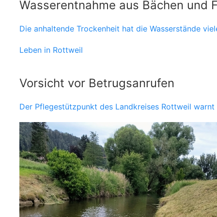
Wasserentnahme aus Bächen und Flü
Die anhaltende Trockenheit hat die Wasserstände viel
Leben in Rottweil
Vorsicht vor Betrugsanrufen
Der Pflegestützpunkt des Landkreises Rottweil warn