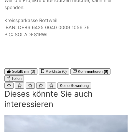
Wer die Projekte unterstützen möchte, kann hier
spenden:
Kreissparkasse Rottweil
IBAN: DE86 6425 0040 0009 1056 76
BIC: SOLADES1RWL
Gefällt mir
(0)
Merkliste
(0)
Kommentieren
(0)
Teilen
Keine Bewertung
Dieses könnte Sie auch
interessieren