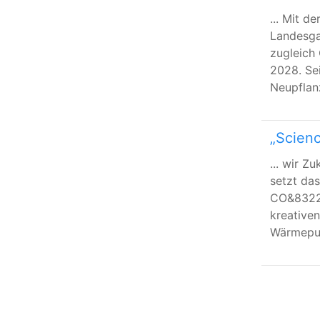
... Mit 
Landesga
zugleich 
2028. Se
Neupflanz
„Scienc
... wir 
setzt da
CO&8322;
kreative
Wärmepum