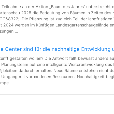
der Teilnahme an der Aktion „Baum des Jahres“ unterstreich
rtenschau 2028 die Bedeutung von Bäumen in Zeiten des K
CO&8322;. Die Pflanzung ist zugleich Teil der langfristige
it 2024 werden im künftigen Landesgartenschaugelände en
ungen ...
e Center sind für die nachhaltige Entwicklung 
Zukunft gestalten wollen? Die Antwort fällt bewusst anders
s Planungsteam auf eine intelligente Weiterentwicklung de
 bleiben dadurch erhalten. Neue Räume entstehen nicht du
n Umgang mit vorhandenen Ressourcen. Nachhaltigkeit begin
pe – ...