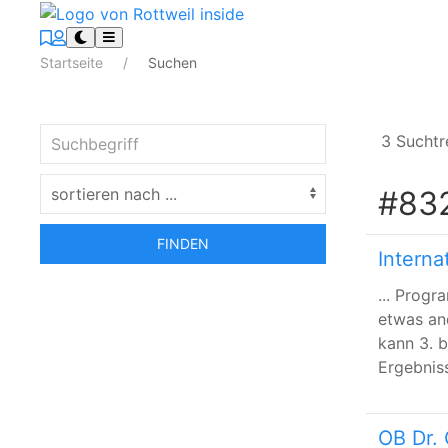
Startseite
Suchen
3 Suchtr
#83
FINDEN
Interna
... Progr
etwas an
kann 3. 
Ergebniss
OB Dr. 