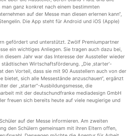
nn man ganz konkret nach einem bestimmten
nternehmen auf der Messe man diesen erlernen kann“,
Stengelin. Die App steht für Android und iOS (Apple)
rn gefördert und unterstützt. Zwölf Premiumpartner
sse ein wichtiges Anliegen. Sie tragen auch dazu bei,
 in diesem Jahr war das Interesse der Aussteller wieder
 städtischen Wirtschaftsförderung. „Die ‚starter‘-
 den Vorteil, dass sie mit 90 Ausstellern auch von der
e bietet, sich alle Messestände anzuschauen“, ergänzt
lter der „starter“-Ausbildungsmesse, die
enarbeit mit der deutschundfranke mediadesign GmbH
er freuen sich bereits heute auf viele neugierige und
Schüler auf der Messe informieren. Am zweiten
ung den Schülern gemeinsam mit ihren Eltern offen,
 Berufswahl. Deswegen möchte die Agentur für Arbeit