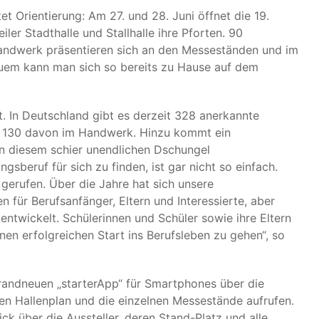
et Orientierung: Am 27. und 28. Juni öffnet die 19.
ler Stadthalle und Stallhalle ihre Pforten. 90
 Handwerk präsentieren sich an den Messeständen und im
quem kann man sich so bereits zu Hause auf dem
ert. In Deutschland gibt es derzeit 328 anerkannte
ls 130 davon im Handwerk. Hinzu kommt ein
in diesem schier unendlichen Dschungel
sberuf für sich zu finden, ist gar nicht so einfach.
n gerufen. Über die Jahre hat sich unsere
 für Berufsanfänger, Eltern und Interessierte, aber
entwickelt. Schülerinnen und Schüler sowie ihre Eltern
einen erfolgreichen Start ins Berufsleben zu gehen“, so
 brandneuen „starterApp“ für Smartphones über die
en Hallenplan und die einzelnen Messestände aufrufen.
ck über die Aussteller, deren Stand-Platz und alle