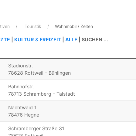
ativen
Touristik
Wohnmobil / Zelten
ZTE
|
KULTUR & FREIZEIT
|
ALLE
|
SUCHEN ...
Stadionstr.
78628 Rottweil - Bühlingen
Bahnhofstr.
78713 Schramberg - Talstadt
Nachtwaid 1
78476 Hegne
Schramberger Straße 31
78628 Rottweil