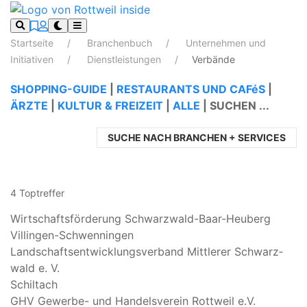
Startseite
Branchenbuch
Unternehmen und
Initiativen
Dienstleistungen
Verbände
SHOPPING-GUIDE
|
RESTAURANTS UND CAFéS
|
ÄRZTE
|
KULTUR & FREIZEIT
|
ALLE
|
SUCHEN ...
SUCHE NACH BRANCHEN + SERVICES
4 Toptreffer
Wirtschaftsförderung Schwarzwald-Baar-Heuberg
Villingen-Schwenningen
Land­schafts­ent­wick­lungs­ver­band Mitt­le­rer Schwarz­
wald e. V.
Schiltach
GHV Gewerbe- und Handelsverein Rottweil e.V.